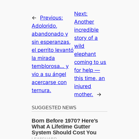
Next:
←
Previous:
Another
Adolorido,
incredible
abandonado y
story of a
sin esperanzas,
wild
el perrito levantó
elephant
la mirada
coming to us
temblorosa… y
for help —
vio a su ángel
this time, an
acercarse con
injured
ternura.
mother.
→