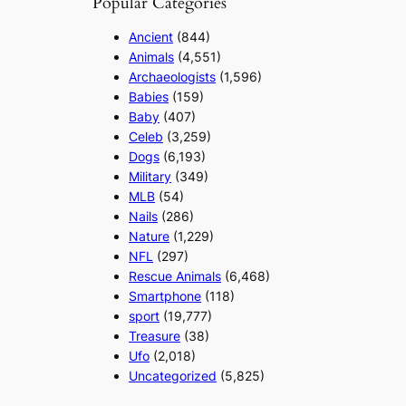
Popular Categories
Ancient
(844)
Animals
(4,551)
Archaeologists
(1,596)
Babies
(159)
Baby
(407)
Celeb
(3,259)
Dogs
(6,193)
Military
(349)
MLB
(54)
Nails
(286)
Nature
(1,229)
NFL
(297)
Rescue Animals
(6,468)
Smartphone
(118)
sport
(19,777)
Treasure
(38)
Ufo
(2,018)
Uncategorized
(5,825)