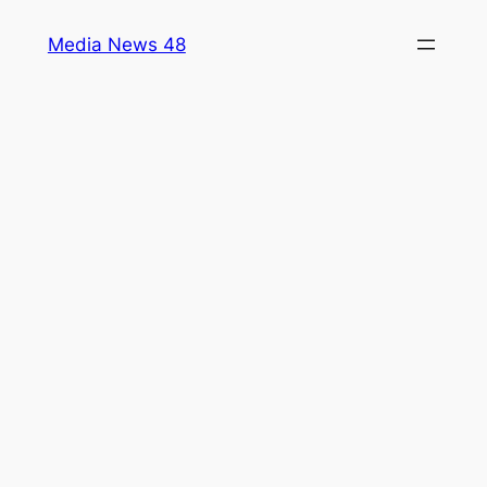
Skip
Media News 48
to
content