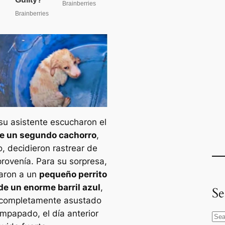
 su asistente escucharon el
de un segundo cachorro
,
o, decidieron rastrear de
rovenía. Para su sorpresa,
aron a un
pequeño perrito
de un enorme barril azul
,
Se
 completamente asustado
mpapado, el día anterior
S