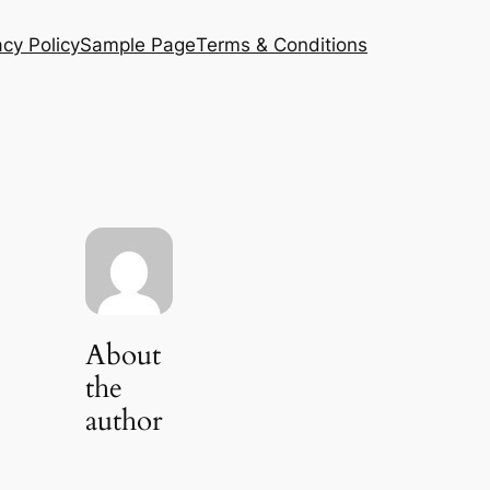
acy Policy
Sample Page
Terms & Conditions
About
the
author