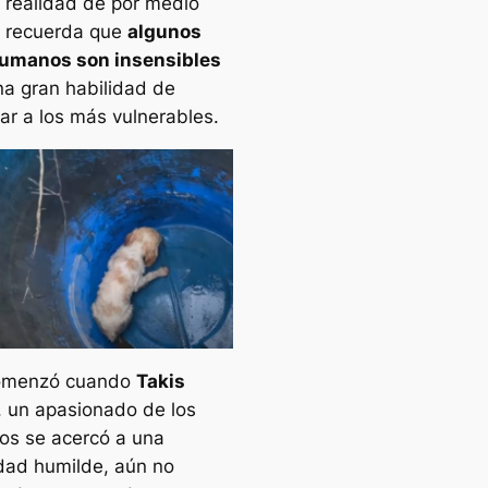
 realidad de por medio
 recuerda que
algunos
humanos son insensibles
na gran habilidad de
car a los más vulnerables.
omenzó cuando
Takis
, un apasionado de los
tos se acercó a una
ad humilde, aún no