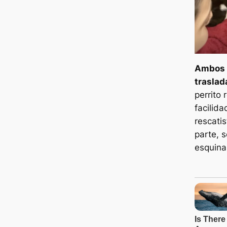
Ambos p
traslad
perrito
facilid
rescatis
parte, s
esquina