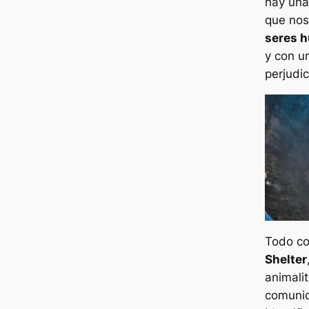
hay una
que nos
seres 
y con u
perjudi
Todo c
Shelter
animali
comunid