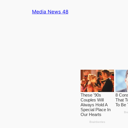
Skip
Media News 48
to
content