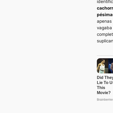
identif
cachorr
pésima
apenas
vagaba 
complet
suplica