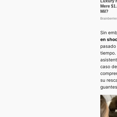
Sin em
en sho
pasado 
tiempo. 
asisten
caso de 
compren
su resca
guantes