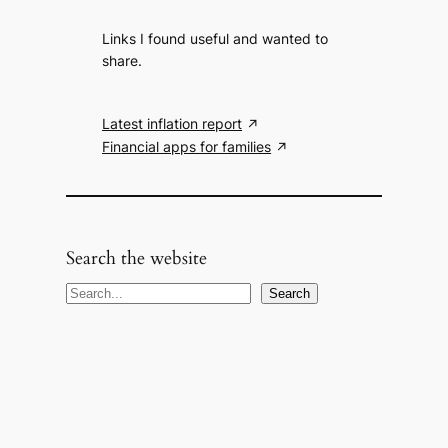
Links I found useful and wanted to
share.
Latest inflation report
Financial apps for families
Search the website
S
Search
e
a
r
c
h