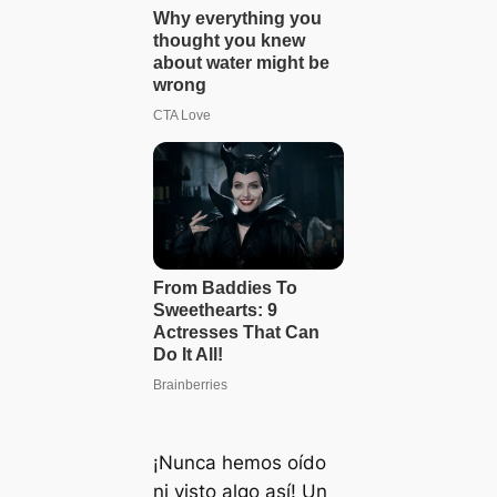
¡Nunca hemos oído
ni visto algo así! Un