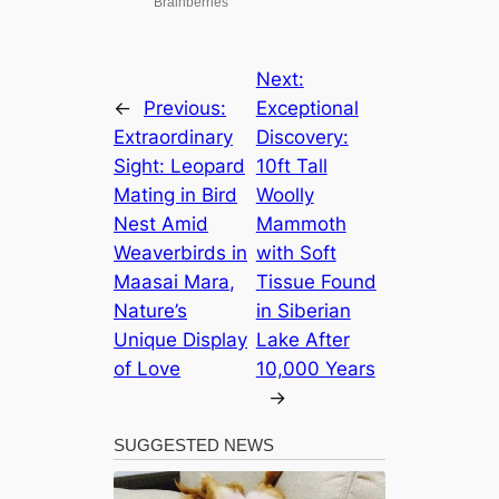
Next:
←
Previous:
Exceptional
Extraordinary
Discovery:
Sight: Leopard
10ft Tall
Mating in Bird
Woolly
Nest Amid
Mammoth
Weaverbirds in
with Soft
Maasai Mara,
Tissue Found
Nature’s
in Siberian
Unique Display
Lake After
of Love
10,000 Years
→