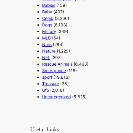
Babies
(159)
Baby
(407)
Celeb
(3,260)
Dogs
(6,193)
Military
(349)
MLB
(54)
Nails
(286)
Nature
(1,229)
NFL
(297)
Rescue Animals
(6,468)
Smartphone
(118)
sport
(19,816)
Treasure
(38)
Ufo
(2,018)
Uncategorized
(5,825)
Useful Links