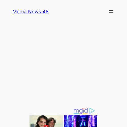
Skip
Media News 48
to
content