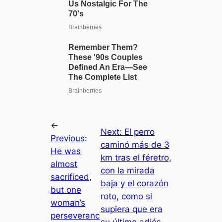
←
Next:
El perro
Previous:
caminó más de 3
He was
km tras el féretro,
almost
con la mirada
sacrificed,
baja y el corazón
but one
roto, como si
woman’s
supiera que era
perseveranc