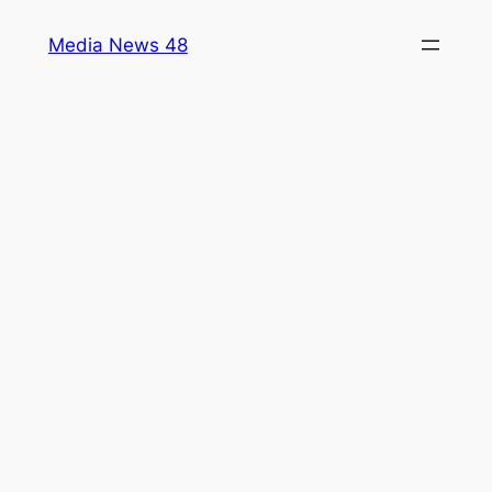
Skip
Media News 48
to
content